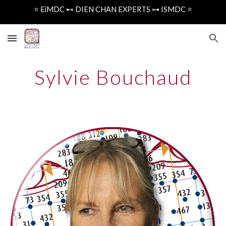
⭐️ EiMDC ⊷ DIEN CHAN EXPERTS ⊶ ISMDC ⭐️
Skip to main content
Skip to navigation
Sylvie Bouchaud