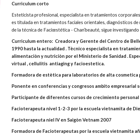
Curriculum corto
Esteticista profesional, especialista en tratamientos corporales
es titulada en tratamientos faciales orientales, diagnósticos d
de la técnica de Faciœstética - Chan’beauté, sigue investigando
Curriculum entero: Creadora y Gerente del Centro de Belle
1990 hasta la actualidad . Tècnico especialista en tratami
alimentaciòn y nutriciòn por el Ministerio de Sanidad . Espe
virtual , cellulitis antiaging y facioestetica.
Formadora de estètica para laboratorios de alta cosmetica 
Ponente en conferencias y congresos ambito empresarial s
Participante de diferentes cursos de crecimiento personal 
Facioterapeuta nivel 1-2-3 por la escuela vietnamita de D
Facioterapeuta niel IV en Saigòn Vetnam 2007
Formadora de Facioterapeutas por la escuela vietnamita a