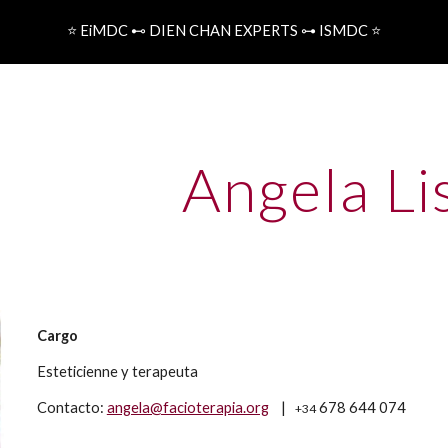
⭐️ EiMDC ⊷ DIEN CHAN EXPERTS ⊶ ISMDC ⭐️
ip to main content
Skip to navigat
Angela Li
Cargo
Esteticienne y terapeuta
Contacto:
angela@facioterapia.org
|
678 644 074
+34