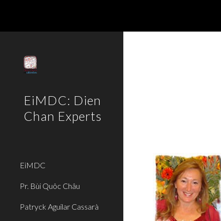
Sk
EiMDC: Dien
Chan Experts
EiMDC
Pr. Bùi Quôc Châu
Patryck Aguilar Cassarà